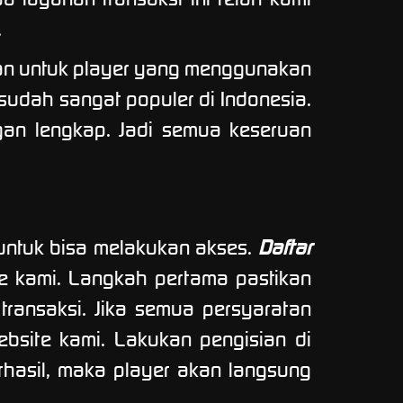
.
an untuk player yang menggunakan
sudah sangat populer di Indonesia.
gan lengkap. Jadi semua keseruan
 untuk bisa melakukan akses.
Daftar
e kami. Langkah pertama pastikan
transaksi. Jika semua persyaratan
website kami. Lakukan pengisian di
rhasil, maka player akan langsung