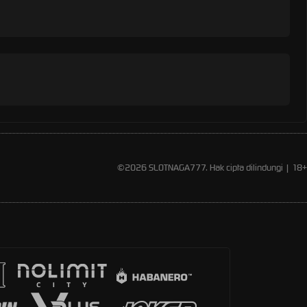
©2026 SLOTNAGA777. Hak cipta dilindungi | 18+