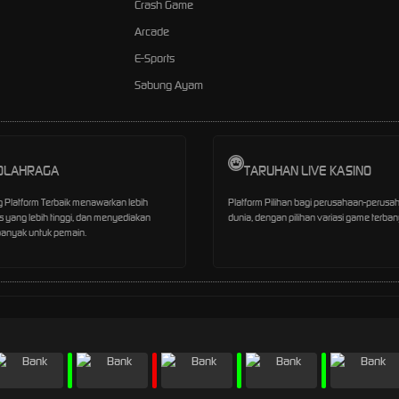
Crash Game
Arcade
E-Sports
Sabung Ayam
OLAHRAGA
TARUHAN LIVE KASINO
 Platform Terbaik menawarkan lebih
Platform Pilihan bagi perusahaan-perusah
 yang lebih tinggi, dan menyediakan
dunia, dengan pilihan variasi game terba
 banyak untuk pemain.