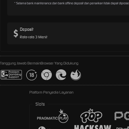
* Selama bank maintenance dan bank offline deposit dan penarikan tidak dapat diprose
Deposit
Rata-rata 3 Menit
Tanggung Jawab Bermain
Browser Yang Didukung
Platform Penyedia Layanan
Slots