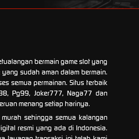
etualangan bermain game slot yang
te yang sudah aman dalam bermain.
es semua permainan. Situs terbaik
li88, Pg99, Joker777, Naga77 dan
eruan menang setiap harinya.
t murah sehingga semua kalangan
ital resmi yang ada di Indonesia.
a layanan transaksi ini telah kami