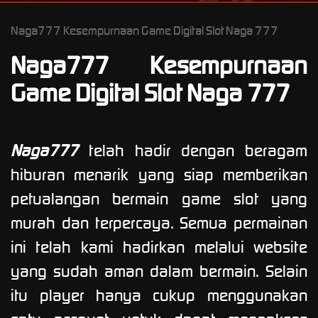
Naga777 Kesempurnaan Game Digital Slot Naga 777
Naga777 Kesempurnaan
Game Digital Slot Naga 777
Naga777
telah hadir dengan beragam
hiburan menarik yang siap memberikan
petualangan bermain game slot yang
murah dan terpercaya. Semua permainan
ini telah kami hadirkan melalui website
yang sudah aman dalam bermain. Selain
itu player hanya cukup menggunakan