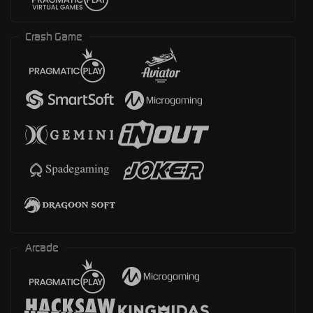
Crash Game
Arcade