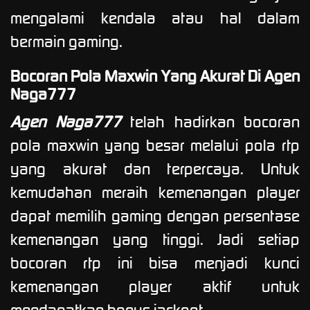
mengalami kendala atau hal dalam
bermain gaming.
Bocoran Pola Maxwin Yang Akurat Di Agen
Naga777
Agen Naga777
telah hadirkan bocoran
pola maxwin yang besar melalui pola rtp
yang akurat dan terpercaya. Untuk
kemudahan meraih kemenangan player
dapat memilih gaming dengan persentase
kemenangan yang tinggi. Jadi setiap
bocoran rtp ini bisa menjadi kunci
kemenangan player aktif untuk