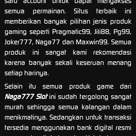
satu account untuk dapat mengakses
semua permainan. Situs terbaik ini
memberikan banyak pilihan jenis produk
gaming seperti Pragmatic99, Jili88, Pg99,
Joker777, Naga77 dan Maxwin99. Semua
produk ini sangat kami rekomendasi
karena banyak sekali keseruan menang
setiap harinya.
Selain itu semua produk game dari
Naga777 Slot
ini sudah tergolong sangat
murah sehingga semua kalangan dalam
menikmatinya. Sedangkan untuk transaksi
tersedia menggunakan bank digital resmi