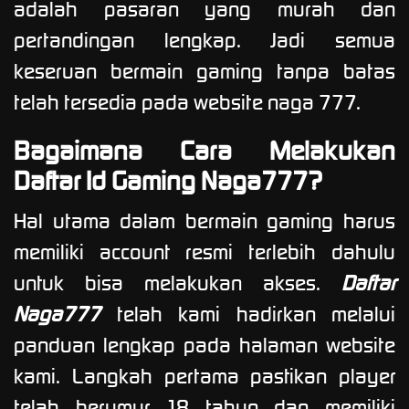
adalah pasaran yang murah dan
pertandingan lengkap. Jadi semua
keseruan bermain gaming tanpa batas
telah tersedia pada website naga 777.
Bagaimana Cara Melakukan
Daftar Id Gaming Naga777?
Hal utama dalam bermain gaming harus
memiliki account resmi terlebih dahulu
untuk bisa melakukan akses.
Daftar
Naga777
telah kami hadirkan melalui
panduan lengkap pada halaman website
kami. Langkah pertama pastikan player
telah berumur 18 tahun dan memiliki