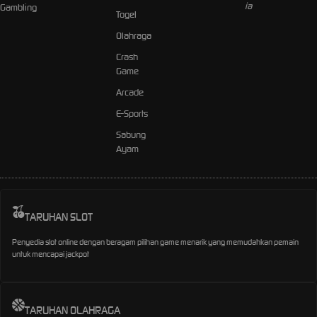
Gambling
Togel
Olahraga
Crash
Game
Arcade
E-Sports
Sabung
Ayam
TARUHAN SLOT
Penyedia slot online dengan beragam pilihan game menarik yang memudahkan pemain
untuk mencapai jackpot
TARUHAN OLAHRAGA