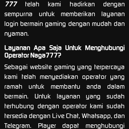
777
telah kami hadirkan dengan
sempurna untuk memberikan layanan
login bermain gaming dengan mudah dan
nyaman.
Layanan Apa Saja Untuk Menghubungi
Operator Naga777?
Sebagai website gaming yang terpercaya
kami telah menyediakan operator yang
ramah untuk membantu anda dalam
bermain. Untuk layanan yang sudah
terhubung dengan operator kami sudah
tersedia dengan Live Chat, Whatsapp, dan
Telegram. Player dapat menghubungi