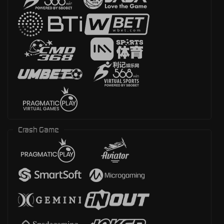
Crash Game