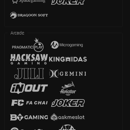
Arcade