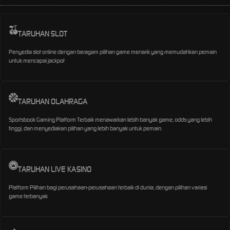
TARUHAN SLOT
Penyedia slot online dengan beragam pilihan game menarik yang memudahkan pemain
untuk mencapai jackpot
TARUHAN OLAHRAGA
Sportsbook Gaming Platform Terbaik menawarkan lebih banyak game, odds yang lebih
tinggi, dan menyediakan pilihan yang lebih banyak untuk pemain.
TARUHAN LIVE KASINO
Platform Pilihan bagi perusahaan-perusahaan terbaik di dunia, dengan pilihan variasi
game terbanyak