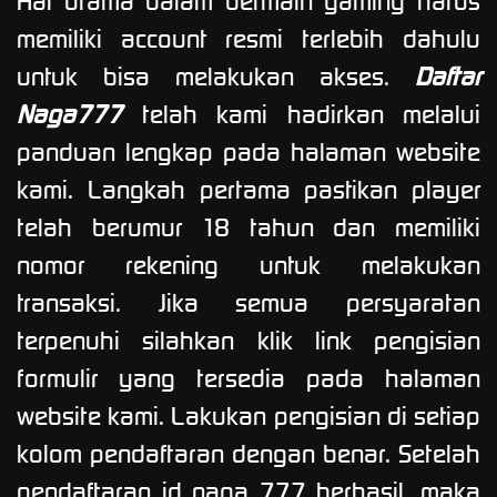
Hal utama dalam bermain gaming harus
memiliki account resmi terlebih dahulu
untuk bisa melakukan akses.
Daftar
Naga777
telah kami hadirkan melalui
panduan lengkap pada halaman website
kami. Langkah pertama pastikan player
telah berumur 18 tahun dan memiliki
nomor rekening untuk melakukan
transaksi. Jika semua persyaratan
terpenuhi silahkan klik link pengisian
formulir yang tersedia pada halaman
website kami. Lakukan pengisian di setiap
kolom pendaftaran dengan benar. Setelah
pendaftaran id naga 777 berhasil, maka