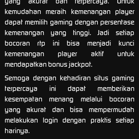
yang akurat dan terpercaya. Untuk
kemudahan meraih kemenangan player
dapat memilih gaming dengan persentase
kemenangan yang tinggi. Jadi setiap
bocoran rtp ini bisa menjadi kunci
kemenangan player aktif untuk
mendapatkan bonus jackpot.
Semoga dengan kehadiran situs gaming
terpercaya ini dapat memberikan
kesempatan menang melalui bocoran
yang akurat dan bisa mempermudah
melakukan login dengan praktis setiap
harinya.