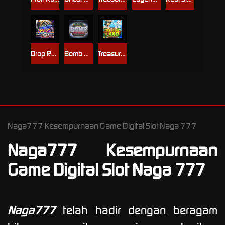
Drop Racing
Bomb Defusal
Treasure Land
Naga777 Kesempurnaan Game Digital Slot Naga 777
Naga777 Kesempurnaan
Game Digital Slot Naga 777
Naga777
telah hadir dengan beragam